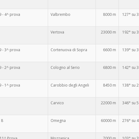
- 4^ prova
Valbrembo
8000 m
127° su 
Vertova
23000 m
192° su 
- 3^ prova
Cortenuova di Sopra
6600 m
139° su 
- 2^ prova
Cologno al Serio
6800 m
142° su 
- 1^ prova
Carobbio degli Angeli
8450 m
138° su 
Carvico
22000 m
346° su 
18
Omegna
60000 m
276° su 
11^ Prova
Mozzanica
7000 m
103° su 