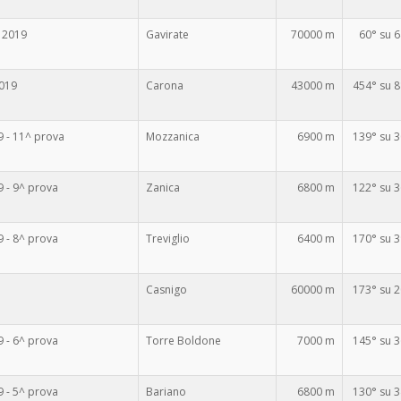
l 2019
Gavirate
70000 m
60° su 6
2019
Carona
43000 m
454° su 
- 11^ prova
Mozzanica
6900 m
139° su 
- 9^ prova
Zanica
6800 m
122° su 
- 8^ prova
Treviglio
6400 m
170° su 
Casnigo
60000 m
173° su 
- 6^ prova
Torre Boldone
7000 m
145° su 
- 5^ prova
Bariano
6800 m
130° su 