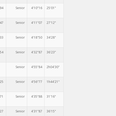
394
Senior
4'10"16
25'01"
347
Senior
4'11"07
27'12"
333
Senior
4'18"50
34'28"
354
Senior
4'32"87
36'23"
u
Senior
4'55"84
2h04'30"
425
Senior
4'56"77
1h44'21"
371
Senior
4'35"88
31'16"
327
Senior
4'31"87
36'15"