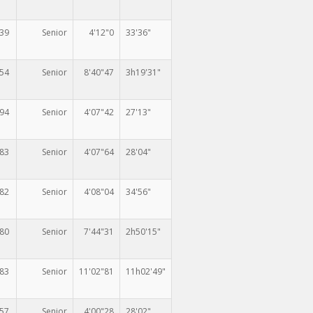
339
Senior
4'12"0
33'36"
354
Senior
8'40"47
3h19'31"
394
Senior
4'07"42
27'13"
383
Senior
4'07"64
28'04"
282
Senior
4'08"04
34'56"
580
Senior
7'44"31
2h50'15"
483
Senior
11'02"81
11h02'49"
357
Senior
4'00"28
28'02"