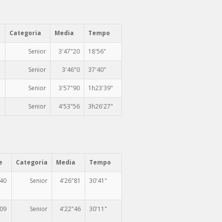
Categoria
Media
Tempo
Senior
3'47"20
18'56"
Senior
3'46"0
37'40"
Senior
3'57"90
1h23'39"
Senior
4'53"56
3h26'27"
e
Categoria
Media
Tempo
340
Senior
4'26"81
30'41"
409
Senior
4'22"46
30'11"