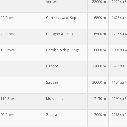
Vertova
22000 m
212° su 
 3^ Prova
Cortenuova di Sopra
6800 m
162° su 
 2^ Prova
Cologno al Serio
6500 m
173° su 
 1^ Prova
Carobbio degli Angeli
8000 m
199° su 
Carvico
22000 m
284° su 
Strozza
30000 m
118° su 
 11^ Prova
Mozzanica
7150 m
159° su 
 9^ Prova
Zanica
7000 m
228° su 