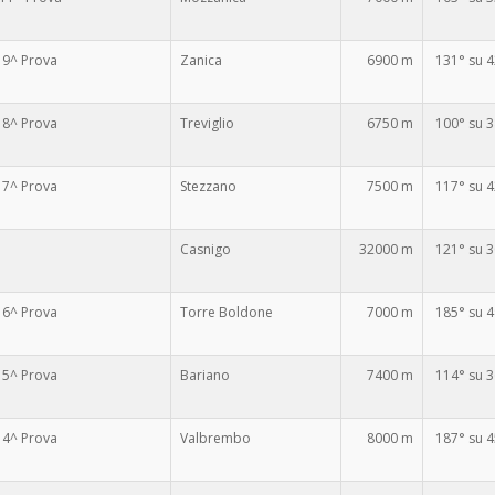
 9^ Prova
Zanica
6900 m
131° su 
 8^ Prova
Treviglio
6750 m
100° su 
 7^ Prova
Stezzano
7500 m
117° su 
Casnigo
32000 m
121° su 
 6^ Prova
Torre Boldone
7000 m
185° su 
 5^ Prova
Bariano
7400 m
114° su 
 4^ Prova
Valbrembo
8000 m
187° su 