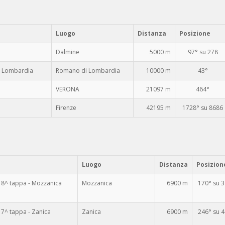
Luogo
Distanza
Posizione
Dalmine
5000 m
97° su 278
i Lombardia
Romano di Lombardia
10000 m
43°
VERONA
21097 m
464°
Firenze
42195 m
1728° su 8686
Luogo
Distanza
Posizion
8^ tappa - Mozzanica
Mozzanica
6900 m
170° su 
7^ tappa - Zanica
Zanica
6900 m
246° su 