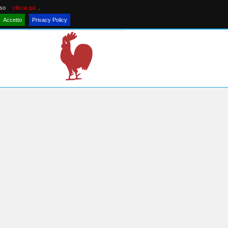
nso
clicca qui
.
Accetto
Privacy Policy