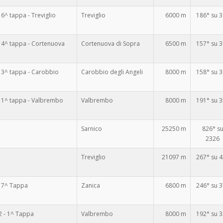
^ tappa - Treviglio
Treviglio
6000 m
186° su 
 4^ tappa - Cortenuova
Cortenuova di Sopra
6500 m
157° su 
 3^ tappa - Carobbio
Carobbio degli Angeli
8000 m
158° su 
 1^ tappa - Valbrembo
Valbrembo
8000 m
191° su 
Sarnico
25250 m
826° s
2326
Treviglio
21097 m
267° su 
 7^ Tappa
Zanica
6800 m
246° su 
 - 1^ Tappa
Valbrembo
8000 m
192° su 