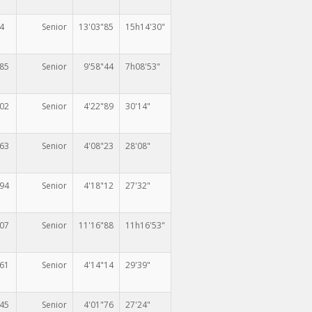
4
Senior
13'03"85
15h14'30"
885
Senior
9'58"44
7h08'53"
302
Senior
4'22"89
30'14"
363
Senior
4'08"23
28'08"
394
Senior
4'18"12
27'32"
207
Senior
11'16"88
11h16'53"
361
Senior
4'14"14
29'39"
345
Senior
4'01"76
27'24"