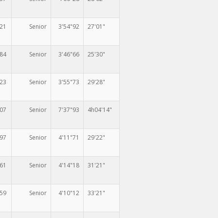
421
Senior
3'54"92
27'01"
384
Senior
3'46"66
25'30"
423
Senior
3'55"73
29'28"
307
Senior
7'37"93
4h04'14"
497
Senior
4'11"71
29'22"
361
Senior
4'14"18
31'21"
459
Senior
4'10"12
33'21"