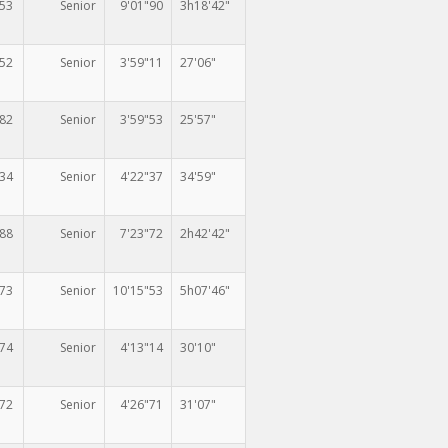
353
Senior
9'01"90
3h18'42"
452
Senior
3'59"11
27'06"
482
Senior
3'59"53
25'57"
434
Senior
4'22"37
34'59"
588
Senior
7'23"72
2h42'42"
173
Senior
10'15"53
5h07'46"
374
Senior
4'13"14
30'10"
372
Senior
4'26"71
31'07"