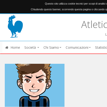
Questo sito utilizza cookie tecnici per scopi di analisi
Chiudendo questo banner, scorrendo questa pagina o cliccando qu
Atleti
L
Home
Società
Chi Siamo
Comunicazioni
Statisti