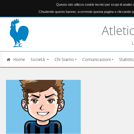
Questo sito utilizza cookie tecnici per scopi di analisi
Chiudendo questo banner, scorrendo questa pagina o cliccando qu
Atleti
L
Home
Società
Chi Siamo
Comunicazioni
Statisti