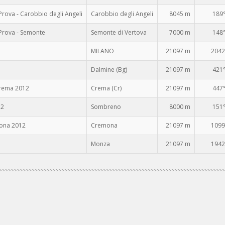
rova - Carobbio degli Angeli
Carobbio degli Angeli
8045 m
189
Prova - Semonte
Semonte di Vertova
7000 m
148
MILANO
21097 m
2042
Dalmine (Bg)
21097 m
421
Crema 2012
Crema (Cr)
21097 m
447
12
Sombreno
8000 m
151
mona 2012
Cremona
21097 m
1099
Monza
21097 m
1942