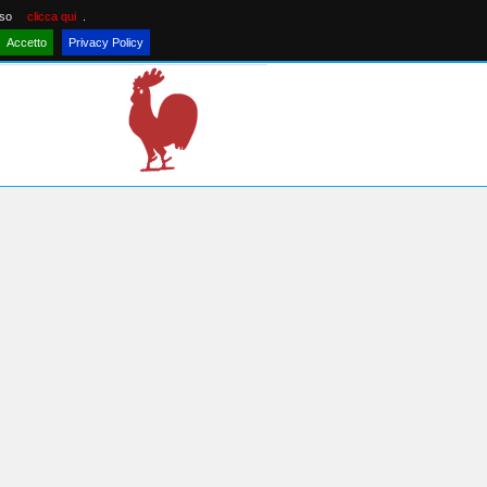
nso
clicca qui
.
Accetto
Privacy Policy