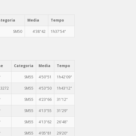
ategoria
Media
Tempo
SM50
4'38"42
1h37'54"
ne
Categoria
Media
Tempo
°
SM55
4'50"51
1h42'09"
 3272
SM55
4'53"50
1h43'12"
°
SM55
4'23"66
31'12"
°
SM55
4'13"55
31'29"
°
SM55
4'13"62
26'48"
°
SM55
4'05"81
29'20"