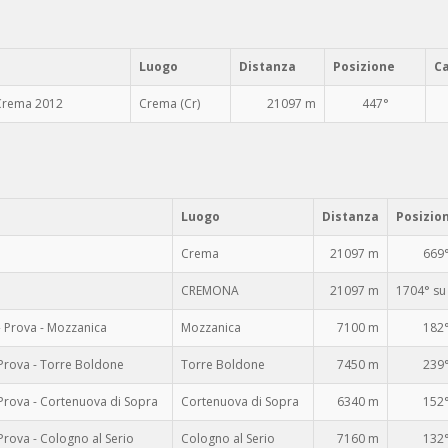
Luogo
Distanza
Posizione
C
 Crema 2012
Crema (Cr)
21097 m
447°
Luogo
Distanza
Posizio
Crema
21097 m
669
CREMONA
21097 m
1704° su
 Prova - Mozzanica
Mozzanica
7100 m
182
Prova - Torre Boldone
Torre Boldone
7450 m
239
Prova - Cortenuova di Sopra
Cortenuova di Sopra
6340 m
152
rova - Cologno al Serio
Cologno al Serio
7160 m
132