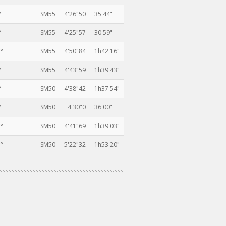
°
SM55
4'26"50
35'44"
°
SM55
4'25"57
30'59"
°
SM55
4'50"84
1h42'16"
°
SM55
4'43"59
1h39'43"
°
SM50
4'38"42
1h37'54"
°
SM50
4'30"0
36'00"
°
SM50
4'41"69
1h39'03"
°
SM50
5'22"32
1h53'20"