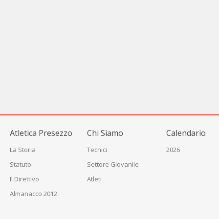
BOFFETTI FRANCA
12000 m
39 
ALESSIO CRISTIAN
20000 m
136 
BEGNIS ALESSANDRA
12000 m
42 
POLENI MARGHERITA
12000 m
47 
GHEZZI LUCA
21000 m
80 
FRASSONI PAOLO
21000 m
11
Atletica Presezzo
Chi Siamo
Calendario
La Storia
Tecnici
2026
Statuto
Settore Giovanile
Il Direttivo
Atleti
Almanacco 2012