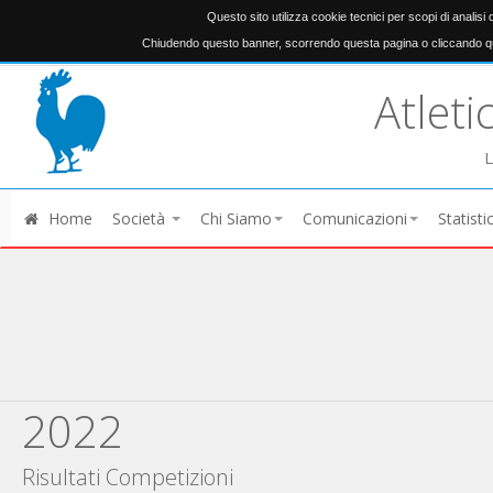
Questo sito utilizza cookie tecnici per scopi di analisi
Chiudendo questo banner, scorrendo questa pagina o cliccando qu
Atleti
L
Home
Società
Chi Siamo
Comunicazioni
Statisti
2022
Risultati Competizioni